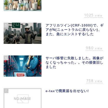
1025
view
5
アフリカツイン(CRF-1000l)で、ギ
アがN(ニュートラルに戻らない)、
また、急にエンストする/した
980
view
6
サーバ移管に失敗しました。画像が
なくなっちゃった。。その後復旧し
ました
758
view
7
e-taxで廃業届を出せない!