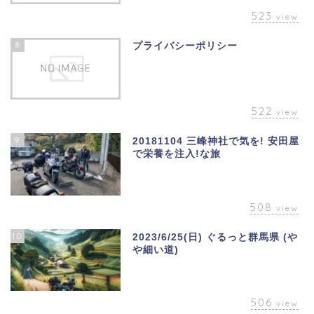
523
view
8
プライバシーポリシー
522
view
9
20181104 三峰神社で気を! 安田屋
で栄養を注入!な旅
508
view
10
2023/6/25(日) ぐるっと群馬県 (や
や細い道)
506
view