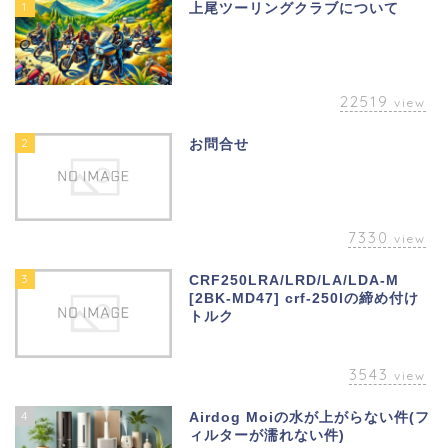
1
上尾ツーリングクラブについて
22519
view
2
お問合せ
7330
view
3
CRF250LRA/LRD/LA/LDA-M
[2BK-MD47] crf-250lの締め付け
トルク
3543
view
4
Airdog Moiの水が上がらない件(フ
ィルターが濡れない件)