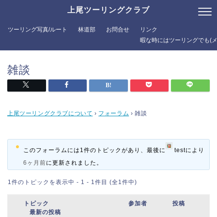
上尾ツーリングクラブ
ツーリング写真/ルート
林道部
お問合せ
リンク
暇な時にはツーリングでも(メ
雑談
上尾ツーリングクラブについて
›
フォーラム
›
雑談
このフォーラムには1件のトピックがあり、最後に
test
により
6ヶ月前
に更新されました。
1件のトピックを表示中 - 1 - 1件目 (全1件中)
トピック
参加者
投稿
最新の投稿