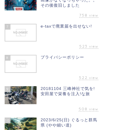
画像がなくなっちゃった。。
その後復旧しました
758
view
e-taxで廃業届を出せない!
7
523
view
プライバシーポリシー
8
522
view
20181104 三峰神社で気を!
9
安田屋で栄養を注入!な旅
508
view
2023/6/25(日) ぐるっと群馬
10
県 (やや細い道)