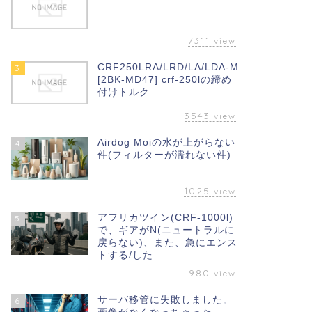
7311
view
CRF250LRA/LRD/LA/LDA-M
3
[2BK-MD47] crf-250lの締め
付けトルク
3543
view
Airdog Moiの水が上がらない
4
件(フィルターが濡れない件)
1025
view
アフリカツイン(CRF-1000l)
5
で、ギアがN(ニュートラルに
戻らない)、また、急にエンス
トする/した
980
view
サーバ移管に失敗しました。
6