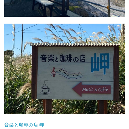
音楽と珈琲の店 岬