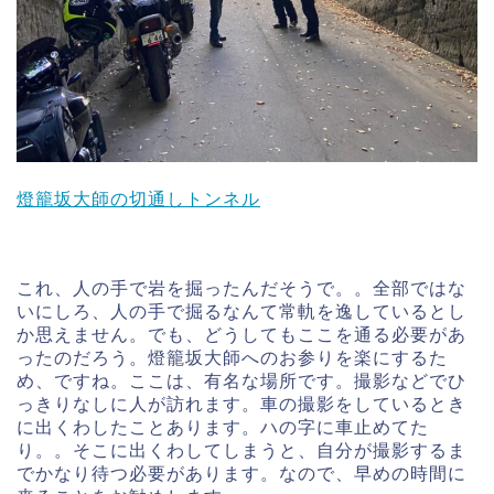
燈籠坂大師の切通しトンネル
これ、人の手で岩を掘ったんだそうで。。全部ではな
いにしろ、人の手で掘るなんて常軌を逸しているとし
か思えません。でも、どうしてもここを通る必要があ
ったのだろう。燈籠坂大師へのお参りを楽にするた
め、ですね。ここは、有名な場所です。撮影などでひ
っきりなしに人が訪れます。車の撮影をしているとき
に出くわしたことあります。ハの字に車止めてた
り。。そこに出くわしてしまうと、自分が撮影するま
でかなり待つ必要があります。なので、早めの時間に