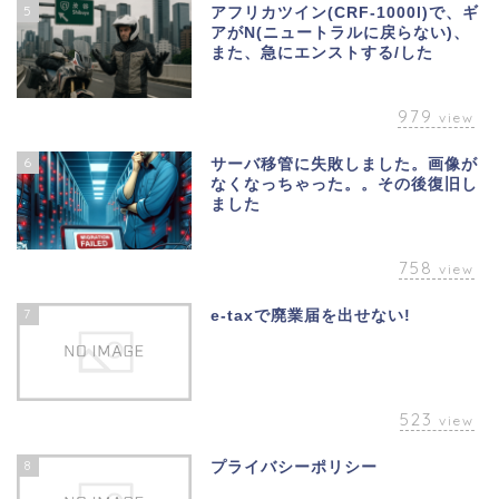
5
アフリカツイン(CRF-1000l)で、ギ
アがN(ニュートラルに戻らない)、
また、急にエンストする/した
979
view
6
サーバ移管に失敗しました。画像が
なくなっちゃった。。その後復旧し
ました
758
view
7
e-taxで廃業届を出せない!
523
view
8
プライバシーポリシー