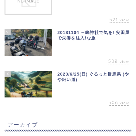
521
view
9
20181104 三峰神社で気を! 安田屋
で栄養を注入!な旅
508
view
10
2023/6/25(日) ぐるっと群馬県 (や
や細い道)
506
view
アーカイブ